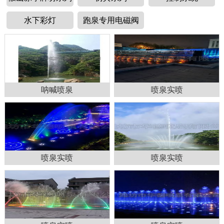
水下彩灯
跑泉专用电磁阀
呐喊喷泉
喷泉实喷
1
2
3
4
喷泉实喷
喷泉实喷