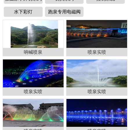
水下彩灯
跑泉专用电磁阀
呐喊喷泉
喷泉实喷
1
2
3
4
喷泉实喷
喷泉实喷